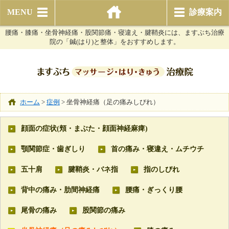
MENU
診療案内
腰痛・膝痛・坐骨神経痛・股関節痛・寝違え・腱鞘炎には、ますぶち治療
院の「鍼(はり)と整体」をおすすめします。
ホーム
>
症例
>
坐骨神経痛（足の痛みしびれ）
顔面の症状(頬・まぶた・顔面神経麻痺)
顎関節症・歯ぎしり
首の痛み・寝違え・ムチウチ
五十肩
腱鞘炎・バネ指
指のしびれ
背中の痛み・肋間神経痛
腰痛・ぎっくり腰
尾骨の痛み
股関節の痛み