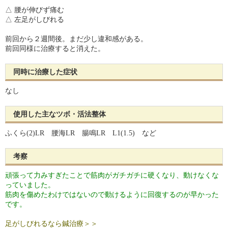
△ 腰が伸びず痛む
△ 左足がしびれる
前回から２週間後。まだ少し違和感がある。
前回同様に治療すると消えた。
同時に治療した症状
なし
使用した主なツボ・活法整体
ふくら(2)LR 腰海LR 腸鳴LR L1(1.5) など
考察
頑張って力みすぎたことで筋肉がガチガチに硬くなり、動けなくな
っていました。
筋肉を傷めたわけではないので動けるように回復するのが早かった
です。
足がしびれるなら鍼治療＞＞