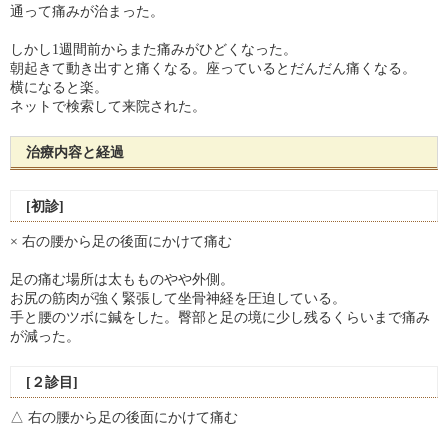
通って痛みが治まった。
しかし1週間前からまた痛みがひどくなった。
朝起きて動き出すと痛くなる。座っているとだんだん痛くなる。
横になると楽。
ネットで検索して来院された。
治療内容と経過
[初診]
× 右の腰から足の後面にかけて痛む
足の痛む場所は太もものやや外側。
お尻の筋肉が強く緊張して坐骨神経を圧迫している。
手と腰のツボに鍼をした。臀部と足の境に少し残るくらいまで痛み
が減った。
[２診目]
△ 右の腰から足の後面にかけて痛む