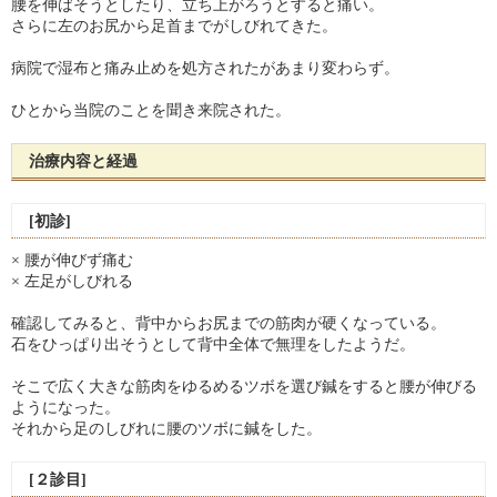
腰を伸ばそうとしたり、立ち上がろうとすると痛い。
さらに左のお尻から足首までがしびれてきた。
病院で湿布と痛み止めを処方されたがあまり変わらず。
ひとから当院のことを聞き来院された。
治療内容と経過
[初診]
× 腰が伸びず痛む
× 左足がしびれる
確認してみると、背中からお尻までの筋肉が硬くなっている。
石をひっぱり出そうとして背中全体で無理をしたようだ。
そこで広く大きな筋肉をゆるめるツボを選び鍼をすると腰が伸びる
ようになった。
それから足のしびれに腰のツボに鍼をした。
[２診目]