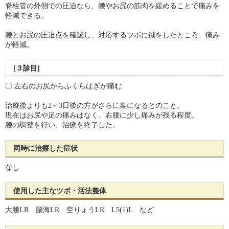
脊柱管の外側での圧迫なら、腰やお尻の筋肉を緩めることで痛みを
軽減できる。
腰とお尻の圧迫点を確認し、対応するツボに鍼をしたところ、痛み
が軽減。
[３診目]
〇 左右のお尻からふくらはぎが痛む
治療後よりも2～3日後の方がさらに楽になるとのこと。
現在はお尻や足の痛みはなく、右腰に少し痛みが残る程度。
腰の調整を行い、治療を終了した。
同時に治療した症状
なし
使用した主なツボ・活法整体
大腰LR 腰海LR 空りょうLR L5(1)L など