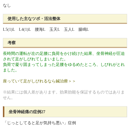
なし
使用した主なツボ・活法整体
L5(1)L L4(1)L 腰海L 玉天L 玉人L 腸鳴L
考察
長時間の運転が左の足腰に負荷をかけ続けた結果、坐骨神経が圧迫
されて足がしびれてしまいました。
負荷で凝り固まってしまった足腰をゆるめたところ、しびれがとれ
ました。
座っていて足がしびれるなら鍼治療＞＞
※結果には個人差があります。効果効能を保証するものではありま
せん。
坐骨神経痛の症例27
「じっとしてると足が気持ち悪い」症例