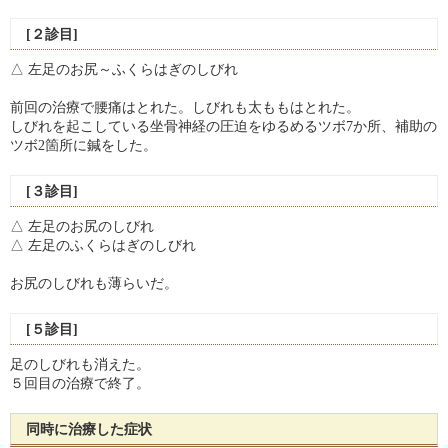
[２診目]
△ 左足のお尻～ふくらはぎのしびれ
前回の治療で腰痛はとれた。しびれも太ももはとれた。
しびれを起こしている坐骨神経の圧迫をゆるめるツボ7か所、補助の
ツボ2箇所に鍼をした。
[３診目]
△ 左足のお尻のしびれ
△ 左足のふくらはぎのしびれ
お尻のしびれも薄らいだ。
[５診目]
足のしびれも消えた。
５回目の治療で終了。
同時に治療した症状