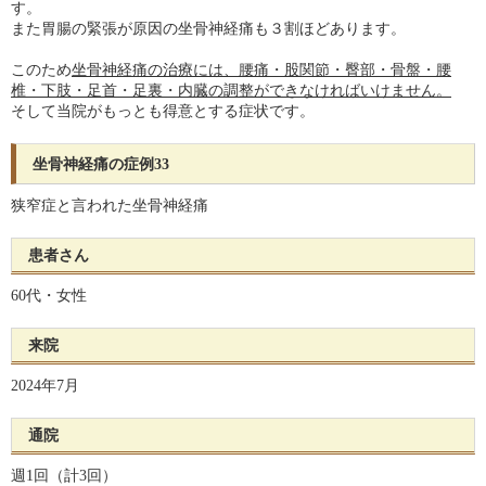
す。
また胃腸の緊張が原因の坐骨神経痛も３割ほどあります。
このため
坐骨神経痛の治療には、腰痛・股関節・臀部・骨盤・腰
椎・下肢・足首・足裏・内臓の調整ができなければいけません。
そして当院がもっとも得意とする症状です。
坐骨神経痛の症例33
狭窄症と言われた坐骨神経痛
患者さん
60代・女性
来院
2024年7月
通院
週1回（計3回）