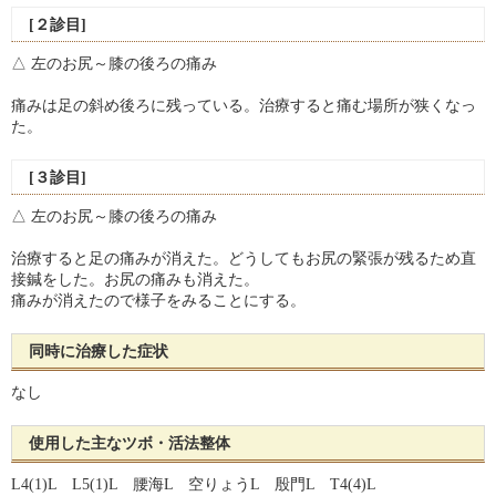
[２診目]
△ 左のお尻～膝の後ろの痛み
痛みは足の斜め後ろに残っている。治療すると痛む場所が狭くなっ
た。
[３診目]
△ 左のお尻～膝の後ろの痛み
治療すると足の痛みが消えた。どうしてもお尻の緊張が残るため直
接鍼をした。お尻の痛みも消えた。
痛みが消えたので様子をみることにする。
同時に治療した症状
なし
使用した主なツボ・活法整体
L4(1)L L5(1)L 腰海L 空りょうL 殷門L T4(4)L