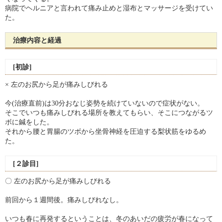
病院でヘルニアと言われて痛み止めと湿布とマッサージを受けてい
た。
治療内容と経過
[初診]
× 左のお尻から足が痛みしびれる
今(治療直前)は30分おなじ姿勢を続けていないので症状がない。
そこでいつも痛みしびれる場所を教えてもらい、そこにつながるツ
ボに鍼をした。
それから腰と胃腸のツボから坐骨神経を圧迫する梨状筋をゆるめ
た。
[２診目]
〇 左のお尻から足が痛みしびれる
前回から１週間後。痛みしびれなし。
いつも春に再発するということは、冬のあいだの疲労が春になって