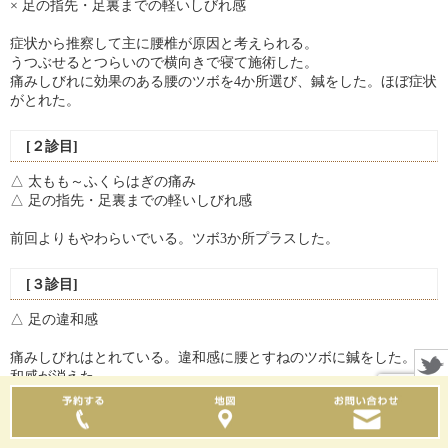
× 足の指先・足裏までの軽いしびれ感
症状から推察して主に腰椎が原因と考えられる。
うつぶせるとつらいので横向きで寝て施術した。
痛みしびれに効果のある腰のツボを4か所選び、鍼をした。ほぼ症状
がとれた。
[２診目]
△ 太もも～ふくらはぎの痛み
△ 足の指先・足裏までの軽いしびれ感
前回よりもやわらいでいる。ツボ3か所プラスした。
[３診目]
△ 足の違和感
痛みしびれはとれている。違和感に腰とすねのツボに鍼をした。違
和感が消えた。
３回目の治療で消えた。終了。