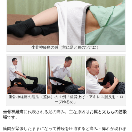
坐骨神経痛の鍼（主に足と腰のツボに）
坐骨神経痛の活法（整体）の１例「坐骨上げ・アキレス腱反射・ロ
ープゆるめ」
坐骨神経痛
に代表される足の痛み。主な原因は
お尻と太ももの筋緊
張
です。
筋肉が緊張したままになって神経を圧迫すると痛み・痺れが現れま