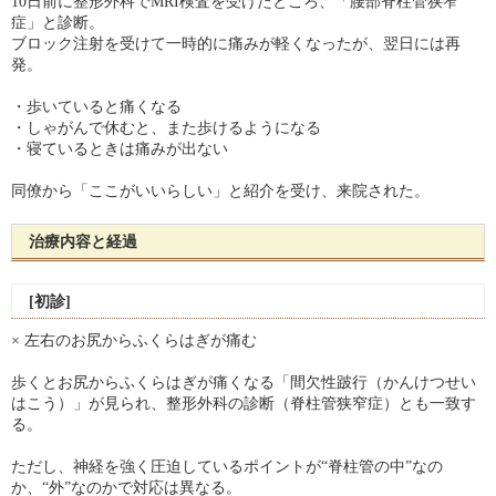
10日前に整形外科でMRI検査を受けたところ、「腰部脊柱管狭窄
症」と診断。
ブロック注射を受けて一時的に痛みが軽くなったが、翌日には再
発。
・歩いていると痛くなる
・しゃがんで休むと、また歩けるようになる
・寝ているときは痛みが出ない
同僚から「ここがいいらしい」と紹介を受け、来院された。
治療内容と経過
[初診]
× 左右のお尻からふくらはぎが痛む
歩くとお尻からふくらはぎが痛くなる「間欠性跛行（かんけつせい
はこう）」が見られ、整形外科の診断（脊柱管狭窄症）とも一致す
る。
ただし、神経を強く圧迫しているポイントが“脊柱管の中”なの
か、“外”なのかで対応は異なる。