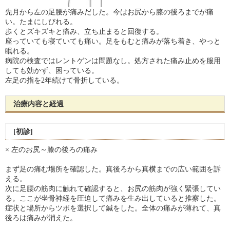
先月から左の足腰が痛みだした。今はお尻から膝の後ろまでが痛
い。たまにしびれる。
歩くとズキズキと痛み、立ち止まると回復する。
座っていても寝ていても痛い。足をもむと痛みが落ち着き、やっと
眠れる。
病院の検査ではレントゲンは問題なし。処方された痛み止めを服用
しても効かず、困っている。
左足の指を2年続けて骨折している。
治療内容と経過
[初診]
× 左のお尻～膝の後ろの痛み
まず足の痛む場所を確認した。真後ろから真横までの広い範囲を訴
える。
次に足腰の筋肉に触れて確認すると、お尻の筋肉が強く緊張してい
る。ここが坐骨神経を圧迫して痛みを生み出していると推察した。
症状と場所からツボを選択して鍼をした。全体の痛みが薄れて、真
後ろは痛みが消えた。