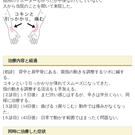
指用のサポーターも作ったが不便なのでしていない。
人から当院のことを聞いて来院した。
治療内容と経過
[初診] 背中と肩甲骨にある、親指の動きを調整するツボに鍼す
る。
コキンという引っかかりが薄れてスムーズになってきた。
指の動きを調整する活法を１手加える。
[２診目]（７日後） まだ渋い感じはするが、辛さは半分くらい。同
様に治療する。
[３診目]（14日後） 曲げる（握りこむ）動作では痛みがなくなっ
た。
[５診目]（42日後） 日常で動かす範囲ではまったく問題ない。
同時に治療した症状