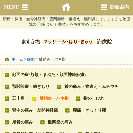
MENU
診療案内
腰痛・膝痛・坐骨神経痛・股関節痛・寝違え・腱鞘炎には、ますぶち治療
院の「鍼(はり)と整体」をおすすめします。
ホーム
>
症例
>
腱鞘炎・バネ指
顔面の症状(頬・まぶた・顔面神経麻痺)
顎関節症・歯ぎしり
首の痛み・寝違え・ムチウチ
五十肩
腱鞘炎・バネ指
指のしびれ
背中の痛み・肋間神経痛
腰痛・ぎっくり腰
尾骨の痛み
股関節の痛み