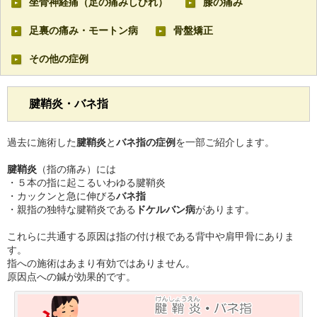
坐骨神経痛（足の痛みしびれ）
膝の痛み
足裏の痛み・モートン病
骨盤矯正
その他の症例
腱鞘炎・バネ指
過去に施術した
腱鞘炎
と
バネ指の症例
を一部ご紹介します。
腱鞘炎
（指の痛み）には
・５本の指に起こるいわゆる腱鞘炎
・カックンと急に伸びる
バネ指
・親指の独特な腱鞘炎である
ドケルバン病
があります。
これらに共通する原因は指の付け根である背中や肩甲骨にありま
す。
指への施術はあまり有効ではありません。
原因点への鍼が効果的です。