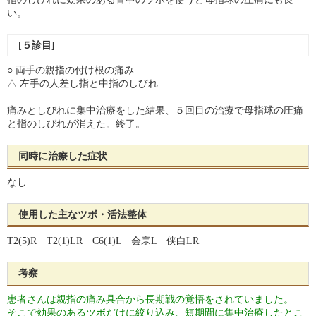
い。
[５診目]
○ 両手の親指の付け根の痛み
△ 左手の人差し指と中指のしびれ
痛みとしびれに集中治療をした結果、５回目の治療で母指球の圧痛
と指のしびれが消えた。終了。
同時に治療した症状
なし
使用した主なツボ・活法整体
T2(5)R T2(1)LR C6(1)L 会宗L 侠白LR
考察
患者さんは親指の痛み具合から長期戦の覚悟をされていました。
そこで効果のあるツボだけに絞り込み、短期間に集中治療したとこ