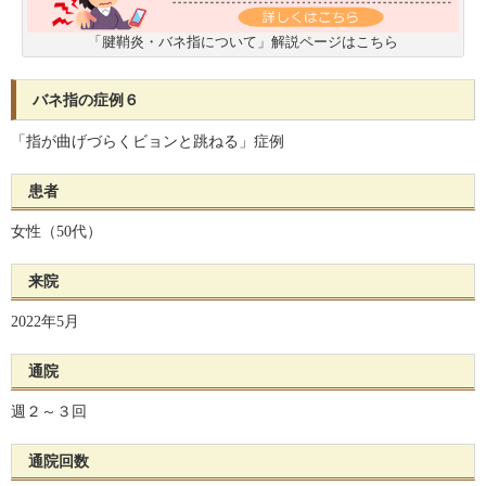
「腱鞘炎・バネ指について」解説ページはこちら
バネ指の症例６
「指が曲げづらくビョンと跳ねる」症例
患者
女性（50代）
来院
2022年5月
通院
週２～３回
通院回数