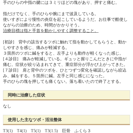
手のひらの中指の腱には３ミリほどの塊があり、押すと痛む。
指だけでなく、手のひらや腕にまで波及している。
使いすぎにより慢性の炎症を起こしているようだ。お仕事で酷使し
ながらの治療のため、時間がかかりそう。
治療目標は指と手首を動かしやすく調整すること。
[初診] 背中の該当するツボに触れて指を動かしてもらうと、動か
しやすさを感じ、痛みが軽減する。
３箇所のツボに鍼をすると、左手よりも動作が軽くなった感じ。
[４診目] 痛みが軽減している。ギュッと握りこんだときに中指が
痛む。症状が絞り込まれてきて、重症部分が浮かび上がってきた。
[７診目] 肩と背中のツボを、ひとつずつ変化を確認しながら絞込
み、鍼をする。５箇所に鍼。左手と同じ感じになった。
手のひらの塊を押しても痛くない。落ち着いたので終了とする。
同時に治療した症状
なし
使用した主なツボ・活法整体
T3(1) T4(1) T5(1) T3(1.5) 巨骨 ふくら３