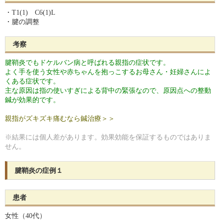
・T1(1) C6(1)L
・腱の調整
考察
腱鞘炎でもドケルバン病と呼ばれる親指の症状です。
よく手を使う女性や赤ちゃんを抱っこするお母さん・妊婦さんによ
くある症状です。
主な原因は指の使いすぎによる背中の緊張なので、原因点への整動
鍼が効果的です。
親指がズキズキ痛むなら鍼治療＞＞
※結果には個人差があります。効果効能を保証するものではありま
せん。
腱鞘炎の症例１
患者
女性（40代）