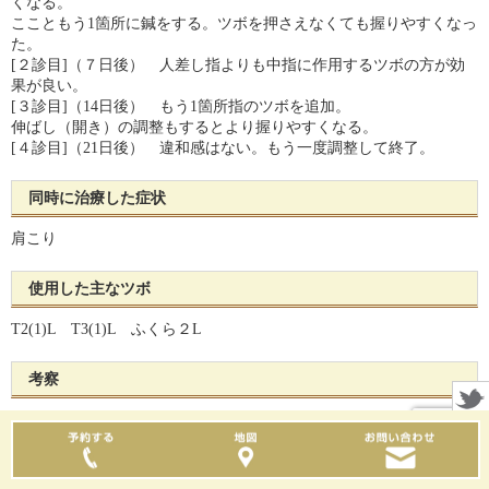
くなる。
ここともう1箇所に鍼をする。ツボを押さえなくても握りやすくなっ
た。
[２診目]（７日後） 人差し指よりも中指に作用するツボの方が効
果が良い。
[３診目]（14日後） もう1箇所指のツボを追加。
伸ばし（開き）の調整もするとより握りやすくなる。
[４診目]（21日後） 違和感はない。もう一度調整して終了。
同時に治療した症状
肩こり
使用した主なツボ
T2(1)L T3(1)L ふくら２L
考察
特に思い当たる原因はありませんでした。人差し指なので使いすぎ
かも知れません。
本人は痛みよりも太くなったように感じていましたが、触れてもそ
んな様子はありませんでした。