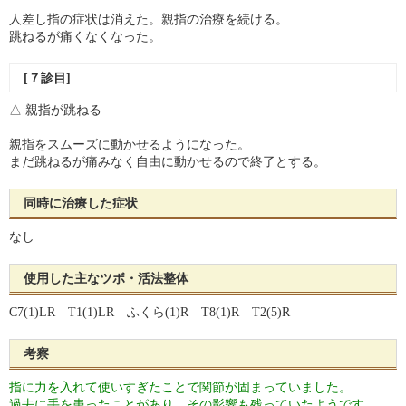
人差し指の症状は消えた。親指の治療を続ける。
跳ねるが痛くなくなった。
[７診目]
△ 親指が跳ねる
親指をスムーズに動かせるようになった。
まだ跳ねるが痛みなく自由に動かせるので終了とする。
同時に治療した症状
なし
使用した主なツボ・活法整体
C7(1)LR T1(1)LR ふくら(1)R T8(1)R T2(5)R
考察
指に力を入れて使いすぎたことで関節が固まっていました。
過去に手を患ったことがあり、その影響も残っていたようです。