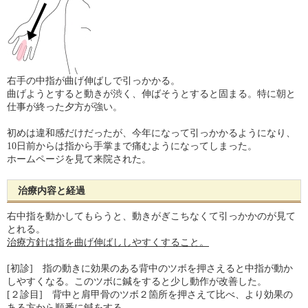
右手の中指が曲げ伸ばしで引っかかる。
曲げようとすると動きが渋く、伸ばそうとすると固まる。特に朝と
仕事が終った夕方が強い。
初めは違和感だけだったが、今年になって引っかかるようになり、
10日前からは指から手掌まで痛むようになってしまった。
ホームページを見て来院された。
治療内容と経過
右中指を動かしてもらうと、動きがぎこちなくて引っかかのが見て
とれる。
治療方針は指を曲げ伸ばししやすくすること。
[初診] 指の動きに効果のある背中のツボを押さえると中指が動か
しやすくなる。このツボに鍼をすると少し動作が改善した。
[２診目] 背中と肩甲骨のツボ２箇所を押さえて比べ、より効果の
ある方から順番に鍼をする。