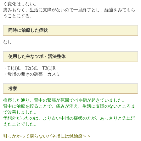
く変化はしない。
痛みもなく、生活に支障がないので一旦終了とし、経過をみてもら
うことにする。
同時に治療した症状
なし
使用した主なツボ・活法整体
・T1(1)L T2(5)L T3(1)R
・母指の開きの調整 カスミ
考察
推察した通り、背中の緊張が原因でバネ指が起きていました。
背中に治療を絞ることで、痛みが消え、生活に支障のないところま
で改善しました。
予想外だったのは、より古い中指の症状の方が、あっさりと先に消
えたことでした。
引っかかって戻らないバネ指には鍼治療＞＞