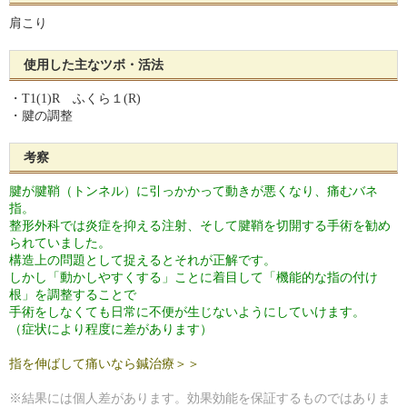
肩こり
使用した主なツボ・活法
・T1(1)R ふくら１(R)
・腱の調整
考察
腱が腱鞘（トンネル）に引っかかって動きが悪くなり、痛むバネ
指。
整形外科では炎症を抑える注射、そして腱鞘を切開する手術を勧め
られていました。
構造上の問題として捉えるとそれが正解です。
しかし「動かしやすくする」ことに着目して「機能的な指の付け
根」を調整することで
手術をしなくても日常に不便が生じないようにしていけます。
（症状により程度に差があります）
指を伸ばして痛いなら鍼治療＞＞
※結果には個人差があります。効果効能を保証するものではありま