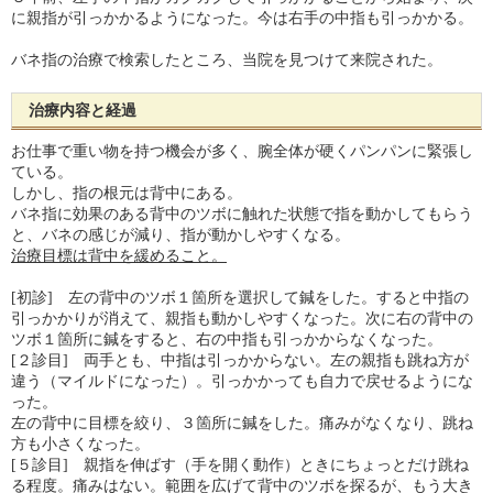
に親指が引っかかるようになった。今は右手の中指も引っかかる。
バネ指の治療で検索したところ、当院を見つけて来院された。
治療内容と経過
お仕事で重い物を持つ機会が多く、腕全体が硬くパンパンに緊張し
ている。
しかし、指の根元は背中にある。
バネ指に効果のある背中のツボに触れた状態で指を動かしてもらう
と、バネの感じが減り、指が動かしやすくなる。
治療目標は背中を緩めること。
[初診] 左の背中のツボ１箇所を選択して鍼をした。すると中指の
引っかかりが消えて、親指も動かしやすくなった。次に右の背中の
ツボ１箇所に鍼をすると、右の中指も引っかからなくなった。
[２診目] 両手とも、中指は引っかからない。左の親指も跳ね方が
違う（マイルドになった）。引っかかっても自力で戻せるようにな
った。
左の背中に目標を絞り、３箇所に鍼をした。痛みがなくなり、跳ね
方も小さくなった。
[５診目] 親指を伸ばす（手を開く動作）ときにちょっとだけ跳ね
る程度。痛みはない。範囲を広げて背中のツボを探るが、もう大き