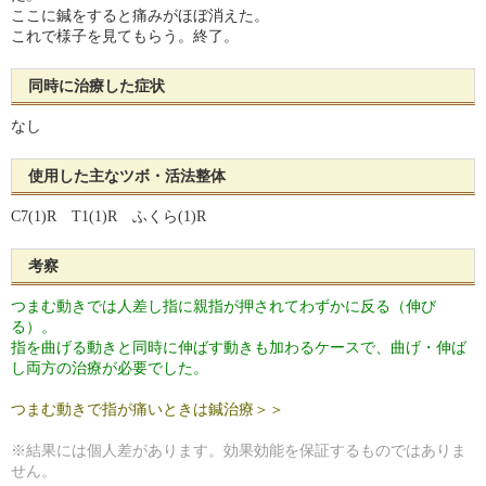
ここに鍼をすると痛みがほぼ消えた。
これで様子を見てもらう。終了。
同時に治療した症状
なし
使用した主なツボ・活法整体
C7(1)R T1(1)R ふくら(1)R
考察
つまむ動きでは人差し指に親指が押されてわずかに反る（伸び
る）。
指を曲げる動きと同時に伸ばす動きも加わるケースで、曲げ・伸ば
し両方の治療が必要でした。
つまむ動きで指が痛いときは鍼治療＞＞
※結果には個人差があります。効果効能を保証するものではありま
せん。