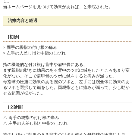
し。
当ホームページを見つけて効果があれば、と来院された。
治療内容と経過
[初診]
× 両手の親指の付け根の痛み
× 左手の人差し指と中指のしびれ
指の機能的な付け根は背中や肩甲骨にある。
まず親指の動きに効果のある背中のツボに鍼をしたところあまり変
化がない。そこで肩甲骨のツボに鍼をすると痛みが減った。
母指球の圧痛に効果のある腕のツボと、左手には腕全体に効果のあ
るツボも選択して鍼をした。両親指ともに痛みが減って、少し動か
せる範囲が拡がった。
[２診目]
△ 両手の親指の付け根の痛み
△ 左手の人差し指と中指のしびれ
指のしびれに効果のある背中のツボを使うと母指球の圧痛にも良