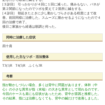
[３診目] 引っかかりが４回に１回に減った。痛みもない。バネが
第２関節になったのでツボを変えて２箇所に鍼をする。
[４診目] 朝起きたときに少し動かしづらさがある程度にまで改
善。前回同様に治療した。スムーズに動かせるようになったので４
回の治療で終了。
後日ご家族から経過は順調と伺った。
同時に治療した症状
四十肩
使用した主なツボ・活法整体
T3(1)R T4(5)R ふくら3R
考察
指が動かしづらい場合、多くは背中に問題があります。体幹（中
心）の小さな異常が指（末端）の大きな異常として現れるのです。
今回のケースも肩にも症状があったため、背中が原因と推察した。
その結果、指には治療しなくても、背中の鍼だけで改善しました。