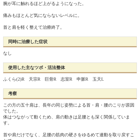
腕が耳に触れるほど上がるようになった。
痛みもほとんど気にならないレベルに。
首と肩を軽く整えて治療終了。
同時に治療した症状
なし
使用した主なツボ・活法整体
ふくら(2)R 天宗R 巨骨R 志室R 申脈R 玉天L
考察
この方の五十肩は、長年の同じ姿勢による首・肩・腰のこりが原因
でした。
体はつながって動くため、肩の動きは足腰とも深く関係していま
す。
首や肩だけでなく、足腰の筋肉の硬さをゆるめて連動を取り戻すこ