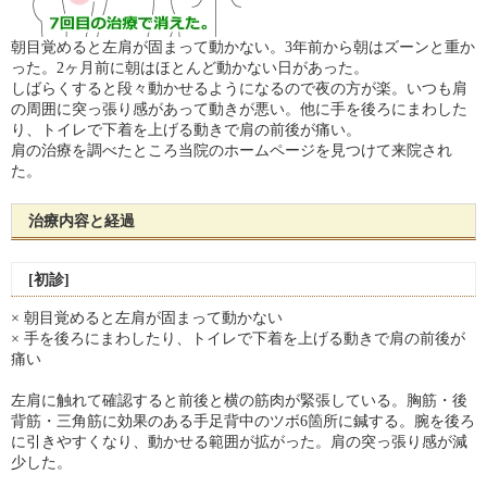
朝目覚めると左肩が固まって動かない。3年前から朝はズーンと重か
った。2ヶ月前に朝はほとんど動かない日があった。
しばらくすると段々動かせるようになるので夜の方が楽。いつも肩
の周囲に突っ張り感があって動きが悪い。他に手を後ろにまわした
り、トイレで下着を上げる動きで肩の前後が痛い。
肩の治療を調べたところ当院のホームページを見つけて来院され
た。
治療内容と経過
[初診]
× 朝目覚めると左肩が固まって動かない
× 手を後ろにまわしたり、トイレで下着を上げる動きで肩の前後が
痛い
左肩に触れて確認すると前後と横の筋肉が緊張している。胸筋・後
背筋・三角筋に効果のある手足背中のツボ6箇所に鍼する。腕を後ろ
に引きやすくなり、動かせる範囲が拡がった。肩の突っ張り感が減
少した。