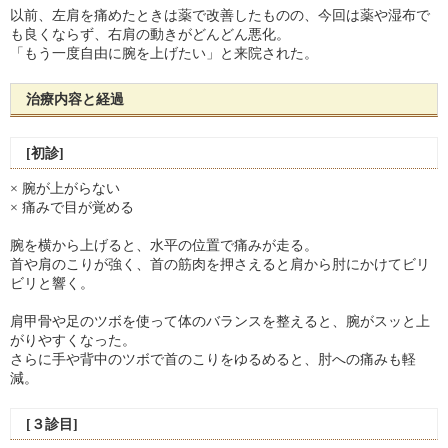
以前、左肩を痛めたときは薬で改善したものの、今回は薬や湿布で
も良くならず、右肩の動きがどんどん悪化。
「もう一度自由に腕を上げたい」と来院された。
治療内容と経過
[初診]
× 腕が上がらない
× 痛みで目が覚める
腕を横から上げると、水平の位置で痛みが走る。
首や肩のこりが強く、首の筋肉を押さえると肩から肘にかけてビリ
ビリと響く。
肩甲骨や足のツボを使って体のバランスを整えると、腕がスッと上
がりやすくなった。
さらに手や背中のツボで首のこりをゆるめると、肘への痛みも軽
減。
[３診目]