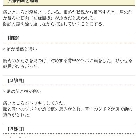
治療内容と経過
痛いところが漠然としている。傷めた状況から推察すると、肩の前
か後ろの筋肉（回旋腱板）が原因だと思われる。
触診と鍼を繰り返しながら特定していくことにする。
[初診]
× 肩が漠然と痛い
筋肉のかたさを見つけ、対応する背中のツボに鍼をした。動かせる
範囲がひろがった。
[２診目]
× 肩の前と横が痛い
痛いところがハッキリしてきた。
腰と背中のツボ２か所で横の痛みがとれ、背中のツボ２か所で前の
痛みがとれた。
[５診目]