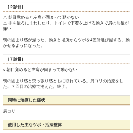
[２診目]
△ 朝目覚めると左肩が固まって動かない
△ 手を後ろにまわしたり、トイレで下着を上げる動きで肩の前後が
痛い
朝の固まり感が減った。動きと場所からツボを4箇所選び鍼する。動
かせるようになった。
[７診目]
○ 朝目覚めると左肩が固まって動かない
朝の固まり感と突っ張り感ともに取れている。肩コリの治療をし
た。７回目の治療で消えた。終了。
同時に治療した症状
肩コリ
使用した主なツボ・活法整体