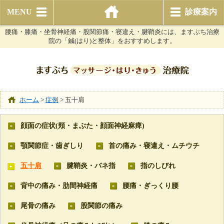
MENU
診療案内
腰痛・膝痛・坐骨神経痛・股関節痛・寝違え・腱鞘炎には、ますぶち治療
院の「鍼(はり)と整体」をおすすめします。
ホーム
>
症例
>
五十肩
顔面の症状(頬・まぶた・顔面神経麻痺)
顎関節症・歯ぎしり
首の痛み・寝違え・ムチウチ
五十肩
腱鞘炎・バネ指
指のしびれ
背中の痛み・肋間神経痛
腰痛・ぎっくり腰
尾骨の痛み
股関節の痛み