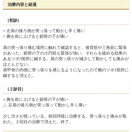
治療内容と経過
[初診]
× 左肩の後ろ側が突っ張って動かし辛く痛い
× 腕を前に上げると鎖骨の下が痛い
肩の突っ張り痛む場所に触れて確認すると、後背筋や三角筋に緊張
があった。鎖骨の下の小円筋も緊張が強い。それらを緩める効果の
あるツボ3箇所に鍼する。肩の突っ張りが減少して動かしても痛みが
ほとんどない。
肩甲骨の内側に突っ張りを感じるようになったので腕のツボ1箇所に
鍼すると消えた。
[２診目]
○ 腕を前に上げると鎖骨の下が痛い
△ 左肩の後ろ側が突っ張って動かし辛く痛い
少し渋さが残っている。前回同様に治療する。突っ張りと痛みが取
れた。２回目の治療で消えた。終了。