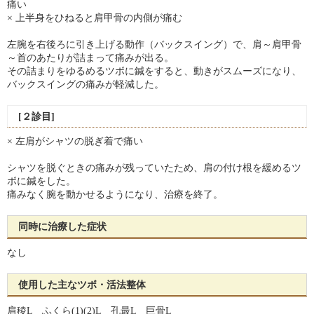
痛い
× 上半身をひねると肩甲骨の内側が痛む
左腕を右後ろに引き上げる動作（バックスイング）で、肩～肩甲骨
～首のあたりが詰まって痛みが出る。
その詰まりをゆるめるツボに鍼をすると、動きがスムーズになり、
バックスイングの痛みが軽減した。
[２診目]
× 左肩がシャツの脱ぎ着で痛い
シャツを脱ぐときの痛みが残っていたため、肩の付け根を緩めるツ
ボに鍼をした。
痛みなく腕を動かせるようになり、治療を終了。
同時に治療した症状
なし
使用した主なツボ・活法整体
肩稜L ふくら(1)(2)L 孔最L 巨骨L