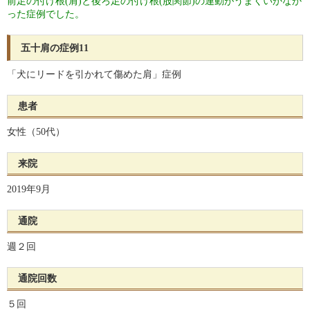
前足の付け根(肩)と後ろ足の付け根(股関節)の連動がうまくいかなか
った症例でした。
五十肩の症例11
「犬にリードを引かれて傷めた肩」症例
患者
女性（50代）
来院
2019年9月
通院
週２回
通院回数
５回