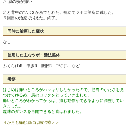
△ 肩の横が痛い
足と背中のツボ２か所でとれた。補助でツボ２箇所に鍼した。
５回目の治療で消えた。終了。
同時に治療した症状
なし
使用した主なツボ・活法整体
ふくら(1)R 申脈R 腰眼R T6(1)L など
考察
はじめは痛いところがハッキリしなかったので、筋肉のかたさを見
つけてゆるめ、肩のロックをとっていきました。
痛いところがわかってからは、痛む動作ができるように調整してい
きました。
趣味のダンスを再開できると喜ばれました。
４か月も痛む肩には鍼治療＞＞