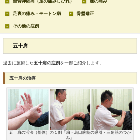
坐骨神経痛（足の痛みしびれ）
膝の痛み
足裏の痛み・モートン病
骨盤矯正
その他の症例
五十肩
過去に施術した
五十肩の症例
を一部ご紹介します。
五十肩の治療
五十肩の活法（整体）の１例「扇・烏口腕筋の導引・三角筋のつか
み」