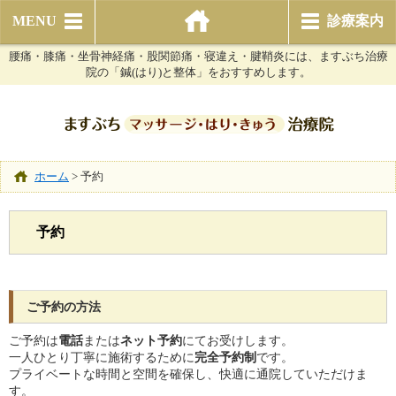
MENU
診療案内
腰痛・膝痛・坐骨神経痛・股関節痛・寝違え・腱鞘炎には、ますぶち治療
院の「鍼(はり)と整体」をおすすめします。
ホーム
>
予約
予約
ご予約の方法
ご予約は
電話
または
ネット予約
にてお受けします。
一人ひとり丁寧に施術するために
完全予約制
です。
プライベートな時間と空間を確保し、快適に通院していただけま
す。