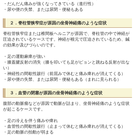
・だんだん痛みが強くなってきている（進行性）
・尿や便の失禁、または尿閉・便秘もある
２．
脊柱管狭窄症
が原因の坐骨神経痛のような症状
脊柱管狭窄症または椎間板ヘルニアが原因で、脊柱管の中で神経が
圧迫されているケースです。神経が根元で圧迫されているため、鍼
の効果が及びづらいのです。
・足の運動麻痺が強い
・膝蓋腱反射の消失（膝を叩いても足がピョンと跳ねる反射が出な
い）
・神経性の間歇性跛行（前屈みで休むと痛み痺れが消えてくる）
・尿や便の失禁、または尿閉・便秘もある（まれに見られる）
３．
血管の閉塞
が原因の坐骨神経痛のような症状
腹部の動脈瘤などが原因で動脈が詰まり、坐骨神経痛のような症状
が起こるケースです。
・足の冷えを伴う痛みや痺れ
・血管性の間歇性跛行（止まって休むと痛み痺れが消えてくる）
・足の動脈の拍動が弱まる