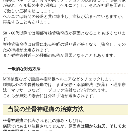
が破れ、ゲル状の中身が脱出（ヘルニア）し、それが神経を圧迫し
て激しい症状を起こします。
ヘルニアは時間の経過と共に縮小し、症状が治まっていきますが、
再発することもあります。
50～60代以降では腰部脊柱管狭窄症が原因となることも多くなりま
す。
脊柱管狭窄症は背骨にある神経の通り道が狭くなり（狭窄）、その
ため神経が圧迫されます。
また脊柱管付近への腫瘍の転移が原因となることもあります。
一般的な対処方法
MRI検査などで腫瘍や椎間板ヘルニアなどをチェックします。
腫瘍以外の坐骨神経痛では、まず安静・薬物療法（投薬）・理学療
法（マッサージなど）・ブロック注射などが行われます。
これらが無効の場合には外科手術が選択されます。
当院の坐骨神経痛の治療方法
坐骨神経痛
に代表される足の痛み・しびれ。
病院ではあまり注目されませんが、原因点は
腰からお尻、そして太