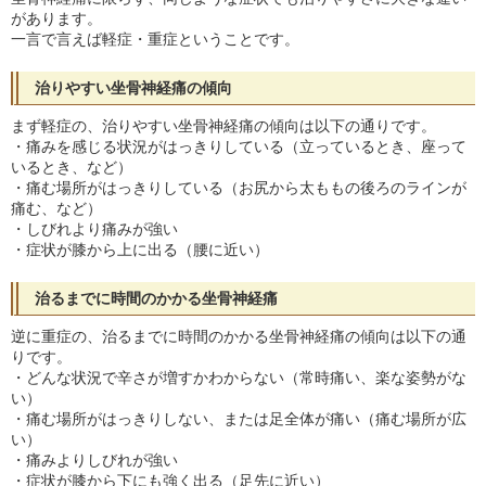
があります。
一言で言えば軽症・重症ということです。
治りやすい坐骨神経痛の傾向
まず軽症の、治りやすい坐骨神経痛の傾向は以下の通りです。
・痛みを感じる状況がはっきりしている（立っているとき、座って
いるとき、など）
・痛む場所がはっきりしている（お尻から太ももの後ろのラインが
痛む、など）
・しびれより痛みが強い
・症状が膝から上に出る（腰に近い）
治るまでに時間のかかる坐骨神経痛
逆に重症の、治るまでに時間のかかる坐骨神経痛の傾向は以下の通
りです。
・どんな状況で辛さが増すかわからない（常時痛い、楽な姿勢がな
い）
・痛む場所がはっきりしない、または足全体が痛い（痛む場所が広
い）
・痛みよりしびれが強い
・症状が膝から下にも強く出る（足先に近い）