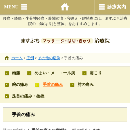
MENU
診療案内
腰痛・膝痛・坐骨神経痛・股関節痛・寝違え・腱鞘炎には、ますぶち治療
院の「鍼(はり)と整体」をおすすめします。
ホーム
>
症例
>
その他の症例
>
手首の痛み
頭痛
めまい・メニエール病
肩こり
腕の痛み
手首の痛み
肘の痛み
足首の痛み・捻挫
手首の痛み