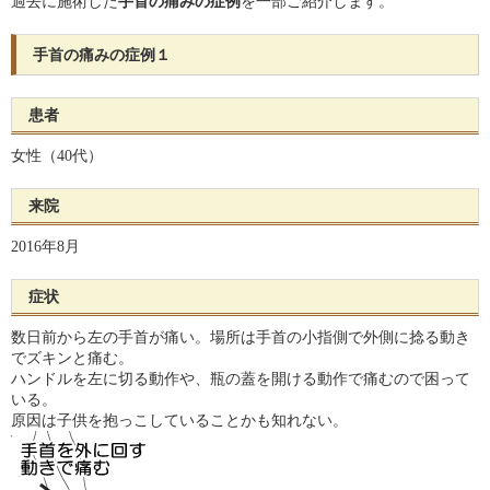
過去に施術した
手首の痛みの症例
を一部ご紹介します。
手首の痛みの症例１
患者
女性（40代）
来院
2016年8月
症状
数日前から左の手首が痛い。場所は手首の小指側で外側に捻る動き
でズキンと痛む。
ハンドルを左に切る動作や、瓶の蓋を開ける動作で痛むので困って
いる。
原因は子供を抱っこしていることかも知れない。