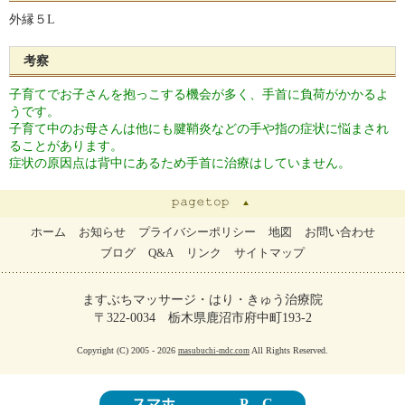
外縁５L
考察
子育てでお子さんを抱っこする機会が多く、手首に負荷がかかるよ
うです。
子育て中のお母さんは他にも腱鞘炎などの手や指の症状に悩まされ
ることがあります。
症状の原因点は背中にあるため手首に治療はしていません。
ホーム
お知らせ
プライバシーポリシー
地図
お問い合わせ
ブログ
Q&A
リンク
サイトマップ
ますぶちマッサージ・はり・きゅう治療院
〒322-0034 栃木県鹿沼市府中町193-2
Copyright (C) 2005 - 2026
All Rights Reserved.
masubuchi-mdc.com
スマホ
P C