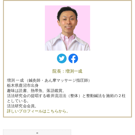
院長：増渕一成
増渕 一成 （鍼灸師・あん摩マッサージ指圧師）
栃木県鹿沼市出身
趣味は読書、熱帯魚、落語鑑賞。
活法研究会の提唱する碓井流活法（整体）と整動鍼法を施術の２柱
としている。
活法研究会会員。
詳しいプロフィールはこちらから。
«