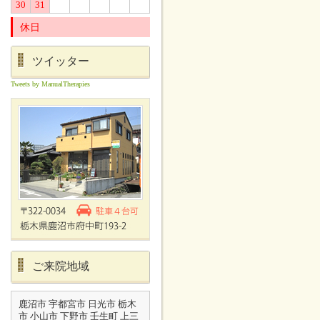
30
31
休日
ツイッター
Tweets by ManualTherapies
ご来院地域
鹿沼市 宇都宮市 日光市 栃木
市 小山市 下野市 壬生町 上三