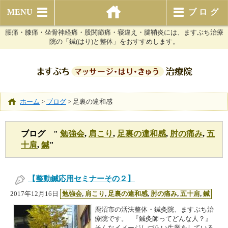
MENU
ブログ
腰痛・膝痛・坐骨神経痛・股関節痛・寝違え・腱鞘炎には、ますぶち治療
院の「鍼(はり)と整体」をおすすめします。
ホーム
>
ブログ
>
足裏の違和感
ブログ "
勉強会
,
肩こり
,
足裏の違和感
,
肘の痛み
,
五
十肩
,
鍼
"
【整動鍼応用セミナーその２】
2017年12月16日
勉強会
,
肩こり
,
足裏の違和感
,
肘の痛み
,
五十肩
,
鍼
鹿沼市の活法整体・鍼灸院、ますぶち治
療院です。 『鍼灸師ってどんな人？』