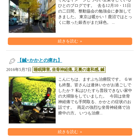
そんなイメージしづらい生業をしている
ひとのブログです。 去る12月10・11日
の二日間、整動協会の勉強会に参加して
きました。 東京は暖かい！鹿沼ではとっ
くに散った銀杏がまだ緑色。 ...
続きを読む »
【鍼×かかとの痺れ】
2016年5月7日
睡眠障害
,
坐骨神経痛
,
足裏の違和感
,
鍼
こんにちは、ますぶち治療院です。 ＧＷ
も終盤。皆さんは連休いかがお過ごしで
したか？ 私はひたすら普段できない家中
の大掃除をしていました。 今回は坐骨
神経痛でも手間取る、かかとの症状のお
話です。 両足の強烈な坐骨神経痛で治
療中の方。 いつも治療...
続きを読む »