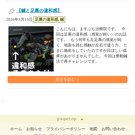
【鍼と足裏の違和感】
2016年3月13日
足裏の違和感
,
鍼
こんにちは、ますぶち治療院です。 今
回は足裏の違和感（感覚が鈍い）のお話
です。 もう何年も左足裏の感覚が鈍
く、地面を踏む感触が左右で違う方。 た
まに施術をしていたのですが目ぼしい成
果があがりませんでした。 今回は整動鍼
法で再チャレンジです。 ...
続きを読む »
ホーム
お知らせ
プライバシーポリシー
地図
お問い合わせ