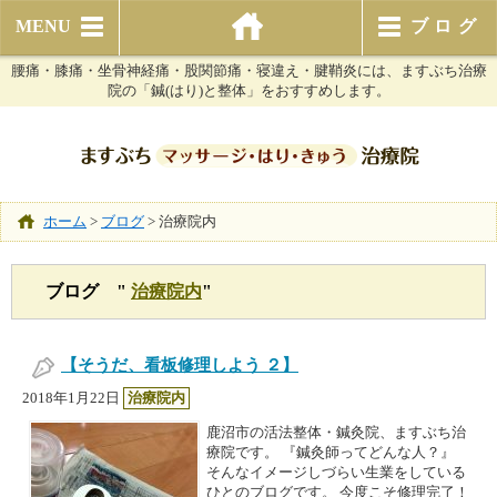
MENU
ブログ
腰痛・膝痛・坐骨神経痛・股関節痛・寝違え・腱鞘炎には、ますぶち治療
院の「鍼(はり)と整体」をおすすめします。
ホーム
>
ブログ
>
治療院内
ブログ "
治療院内
"
【そうだ、看板修理しよう ２】
2018年1月22日
治療院内
鹿沼市の活法整体・鍼灸院、ますぶち治
療院です。 『鍼灸師ってどんな人？』
そんなイメージしづらい生業をしている
ひとのブログです。 今度こそ修理完了！