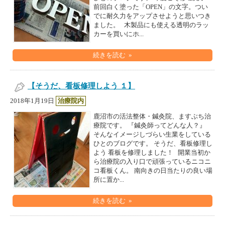
前回白く塗った「OPEN」の文字。つい
でに耐久力をアップさせようと思いつき
ました。 木製品にも使える透明のラッ
カーを買いにホ...
続きを読む »
【そうだ、看板修理しよう １】
2018年1月19日
治療院内
鹿沼市の活法整体・鍼灸院、ますぶち治
療院です。 『鍼灸師ってどんな人？』
そんなイメージしづらい生業をしている
ひとのブログです。 そうだ、看板修理し
よう 看板を修理しました！ 開業当初か
ら治療院の入り口で頑張っているニコニ
コ看板くん。 南向きの日当たりの良い場
所に置か...
続きを読む »