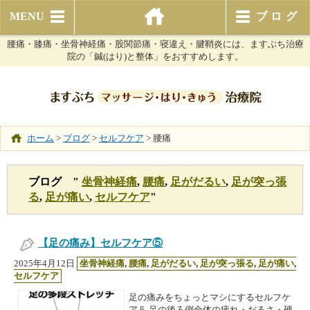
MENU
ブログ
腰痛・膝痛・坐骨神経痛・股関節痛・寝違え・腱鞘炎には、ますぶち治療
院の「鍼(はり)と整体」をおすすめします。
ホーム
>
ブログ
>
セルフケア
>
腰痛
ブログ "
坐骨神経痛
,
腰痛
,
足がだるい
,
足が突っ張
る
,
足が痛い
,
セルフケア
"
【足の痛み】セルフケア⑤
2025年4月12日
坐骨神経痛
,
腰痛
,
足がだるい
,
足が突っ張る
,
足が痛い
,
セルフケア
足の痛みをちょっとマシにするセルフケ