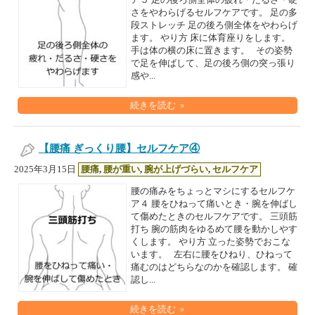
ア５ 足の後ろ側全体の疲れ・だるさ・硬
さをやわらげるセルフケアです。 足の多
段ストレッチ 足の後ろ側全体をやわらげ
ます。 やり方 床に体育座りをします。
手は体の横の床に置きます。 その姿勢
で足を伸ばして、足の後ろ側の突っ張り
感や...
続きを読む »
【腰痛 ぎっくり腰】セルフケア④
2025年3月15日
腰痛
,
腰が重い
,
腕が上げづらい
,
セルフケア
腰の痛みをちょっとマシにするセルフケ
ア４ 腰をひねって痛いとき・腕を伸ばし
て傷めたときのセルフケアです。 三頭筋
打ち 腕の筋肉をゆるめて腰を動かしやす
くします。 やり方 立った姿勢でおこな
います。 左右に腰をひねり、ひねって
痛むのはどちらなのかを確認します。 確
認し...
続きを読む »