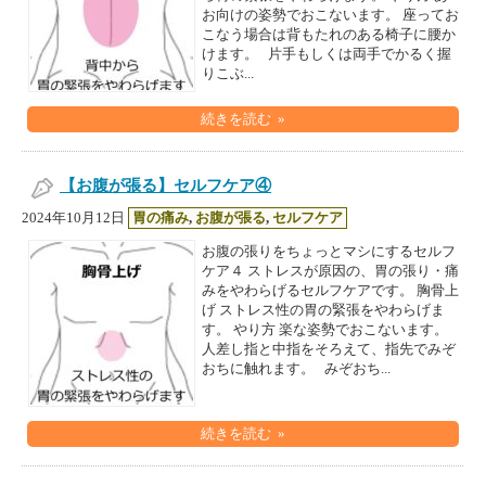
お向けの姿勢でおこないます。 座ってお
こなう場合は背もたれのある椅子に腰か
けます。 片手もしくは両手でかるく握
りこぶ...
続きを読む »
【お腹が張る】セルフケア④
2024年10月12日
胃の痛み
,
お腹が張る
,
セルフケア
お腹の張りをちょっとマシにするセルフ
ケア４ ストレスが原因の、胃の張り・痛
みをやわらげるセルフケアです。 胸骨上
げ ストレス性の胃の緊張をやわらげま
す。 やり方 楽な姿勢でおこないます。
人差し指と中指をそろえて、指先でみぞ
おちに触れます。 みぞおち...
続きを読む »