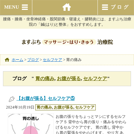
MENU
ブログ
腰痛・膝痛・坐骨神経痛・股関節痛・寝違え・腱鞘炎には、ますぶち治療
院の「鍼(はり)と整体」をおすすめします。
ホーム
>
ブログ
>
セルフケア
>
胃の痛み
ブログ "
胃の痛み
,
お腹が張る
,
セルフケア
"
【お腹が張る】セルフケア⑤
2024年10月19日
胃の痛み
,
お腹が張る
,
セルフケア
お腹の張りをちょっとマシにするセルフ
ケア５ 背中から胃の張り・痛みをやわら
げるセルフケアです。 胃の透し 背中か
ら胃の緊張をやわらげます。 やり方 あ